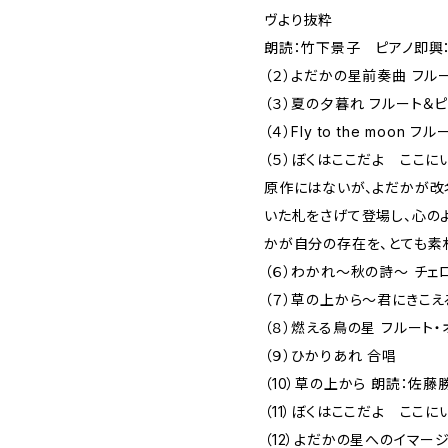
ヴより抜粋
朗読：竹下景子 ピアノ即興
（２）よだかの星前奏曲 フル
（３）夏の夕暮れ フルート＆
（４）Fly to the moon
（５）ぼくはここだよ ここに
原作にはないが、よだかが改
いた札をさげて登場し、心の
かが自分の存在を、とても素
（６）わかれ～秋の詩～ チェ
（７）草の上から～君にきこえ
（８）燃える鳥の星 フルート・
（９）ひかりあれ 合唱
（10）草の上から 朗読：佐
（11）ぼくはここだよ ここ
（12）よだかの星へのイマージュ