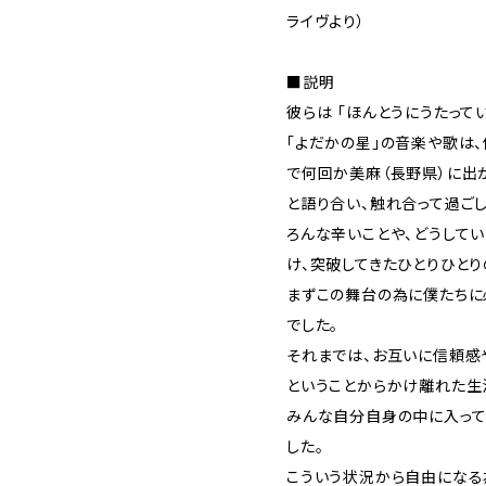
ライヴより）
■説明
彼らは 「ほんとうにうたって
「よだかの星」の音楽や歌は、
で何回か美麻（長野県）に出
と語り合い、触れ合って過ご
ろんな辛いことや、どうして
け、突破してきたひとりひと
まずこの舞台の為に僕たちに
でした。
それまでは、お互いに信頼感
ということからかけ離れた生
みんな自分自身の中に入って
した。
こういう状況から自由になる