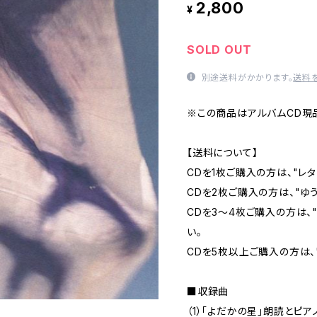
2,800
¥
SOLD OUT
別途送料がかかります。
送料
※この商品はアルバムCD現
【送料について】
CDを1枚ご購入の方は、"レ
CDを2枚ご購入の方は、"ゆ
CDを3～4枚ご購入の方は、
い。
CDを5枚以上ご購入の方は、
■収録曲
（1）「よだかの星」朗読とピアノ