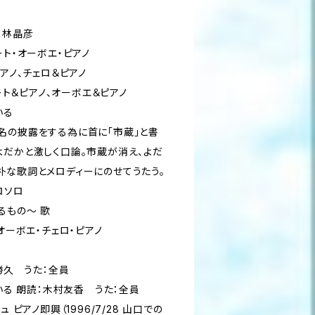
：林晶彦
ート・オーボエ・ピアノ
ピアノ、チェロ＆ピアノ
 フルート＆ピアノ、オーボエ＆ピアノ
いる
名の披露をする為に首に「市蔵」と書
よだかと激しく口論。市蔵が消え、よだ
朴な歌詞とメロディーにのせてうたう。
ロソロ
るもの～ 歌
オーボエ・チェロ・ピアノ
藤勝久 うた：全員
にいる 朗読：木村友香 うた：全員
 ピアノ即興（1996/7/28 山口での