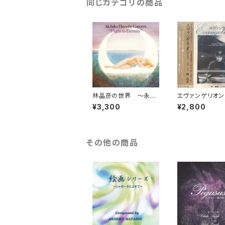
同じカテゴリの商品
林晶彦の世界 ～永遠
エヴァンゲリオン 
の飛翔～
¥3,300
¥2,800
その他の商品