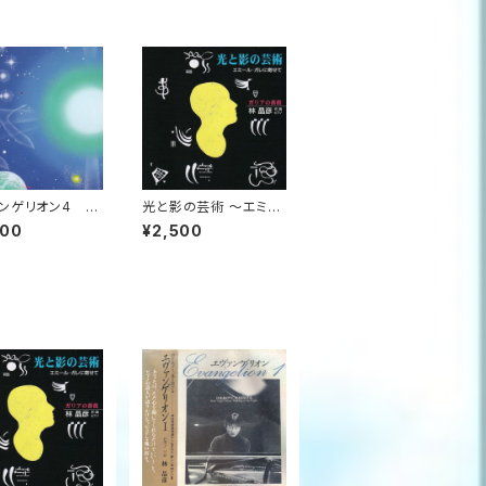
ンゲリオン4 地
光と影の芸術 ～エミー
守歌 ～いのちの
ル・ガレに寄せて～
000
¥2,500
きを聴く～