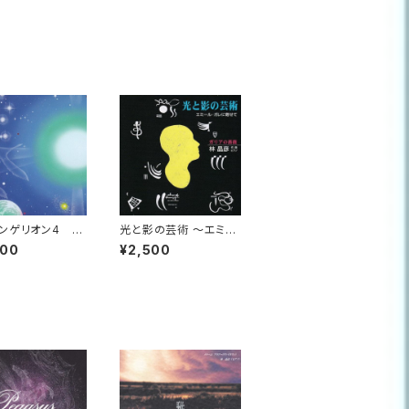
ンゲリオン4 地
光と影の芸術 ～エミー
守歌 ～いのちの
ル・ガレに寄せて～
000
¥2,500
きを聴く～