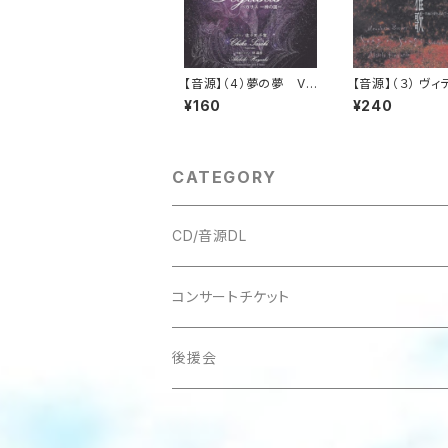
【音源】（4）夢の夢 Vo
【音源】（３） ヴィ
calise_ペガサス
クの冬の夜 ヴァ
¥160
¥240
ンとピアノのた
部作Ⅱ_雅歌
CATEGORY
CD/音源DL
アルバム
コンサートチケット
バラ売り
後援会
会員証