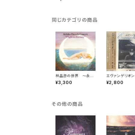
同じカテゴリの商品
林晶彦の世界 ～永遠
エヴァンゲリオン 
の飛翔～
¥3,300
¥2,800
その他の商品