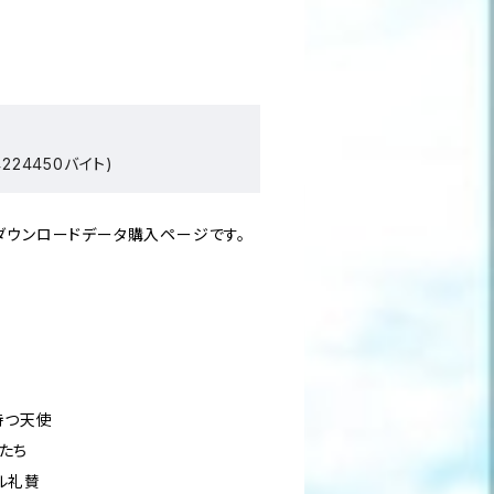
224450バイト)
ダウンロードデータ購入ページです。
を持つ天使
人たち
ール礼賛