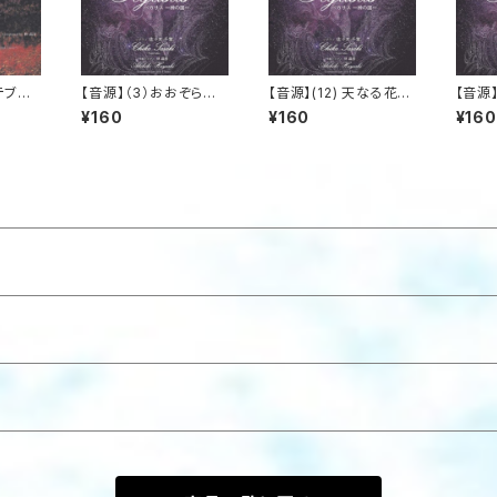
テブス
【音源】（3）おおぞらの
【音源】(12) 天なる花、
【音源】
イオリ
こころ 詩：八木重吉_
この世の星_ペガサス
の中で
¥160
¥160
¥160
めの三
ペガサス
奏_ペ