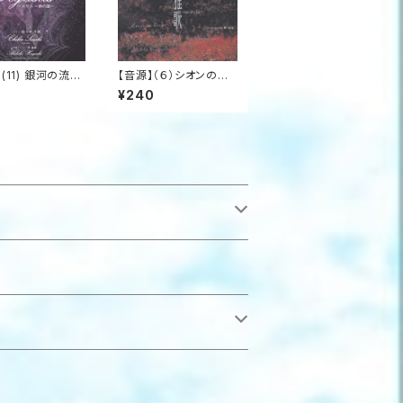
(11) 銀河の流れ
【音源】（６）シオンの丘
 ピアノ即興演
より_雅歌
¥240
ガサス