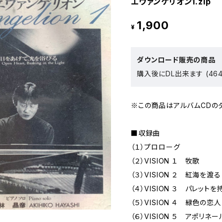
エヴァンゲリオン1.zip
1,900
¥
ダウンロード販売の商品
購入後にDL出来ます (464
※この商品はアルバムCDの
■収録曲
（１）プロローグ
（２）VISION １ 牧歌
（３）VISION ２ 紅海を渡る
（４）VISION ３ パレット
（５）VISION ４ 緑色の恋
（６）VISION ５ アポリネ