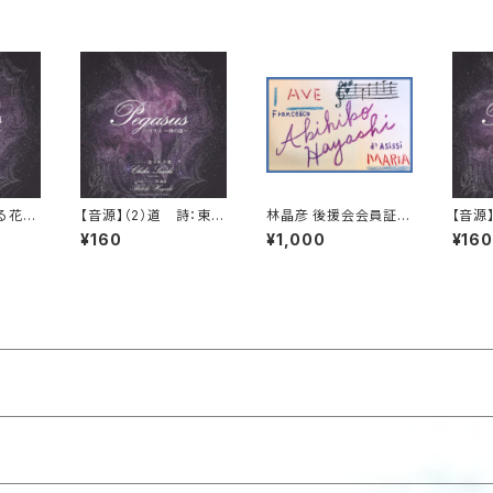
なる花、
【音源】（2）道 詩：東山
林晶彦 後援会会員証_v
【音源
サス
魁夷_ペガサス
er.02
Voca
¥160
¥1,000
¥160