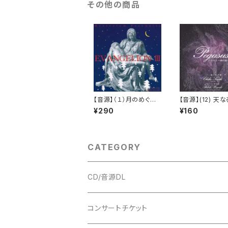
その他の商品
【音源】（１）月のめぐ
【音源】(12) 天
り 星のみち_エヴァン
この世の星_ペガ
¥290
¥160
ゲリオン3
CATEGORY
CD/音源DL
アルバム
コンサートチケット