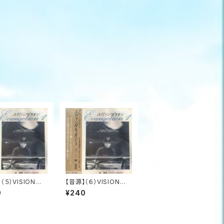
（５）VISION
【音源】（６）VISION
色の恋人たち_エ
５ アポリネール礼賛_
0
¥240
ゲリオン 1
エヴァンゲリオン 1