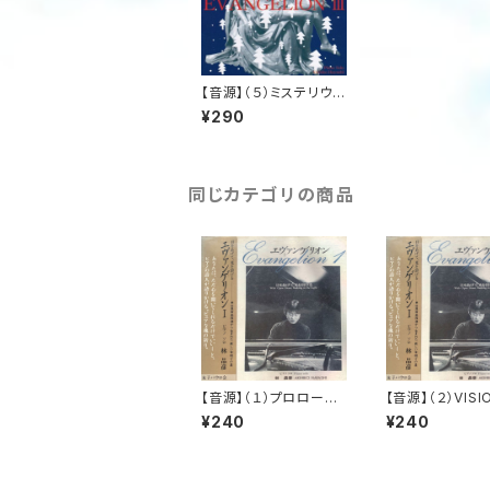
【音源】（５）ミステリウ
ム・パスカーリス第４楽
¥290
章愛は死よりも強く_エ
ヴァンゲリオン3
同じカテゴリの商品
【音源】（１）プロローグ_
【音源】（２）VISI
エヴァンゲリオン 1
１ 牧歌_エヴァ
¥240
¥240
オン 1