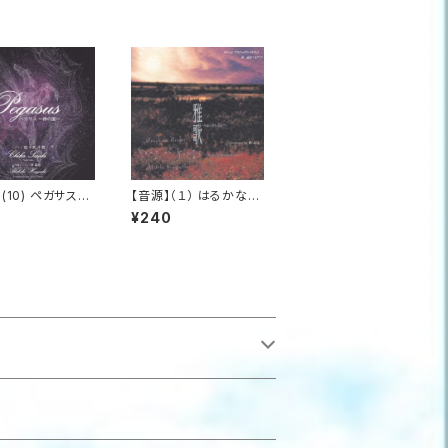
】(10) ペガサス
【音源】（１） はるかな沈
lise_ペガサス
黙の鳩_雅歌
¥240