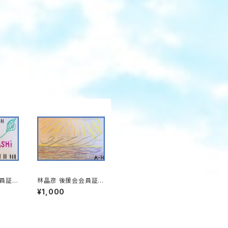
員証_v
林晶彦 後援会会員証_v
er.04
¥1,000