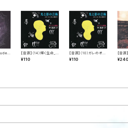
lude
【音源】（14）輝く生命_
【音源】（10）ガレのオル
【音源】
_ペガ
光と影の芸術 ～エミー
ゴール Ⅲアモールと黒
Of S
¥110
¥110
¥24
ル・ガレに寄せて～
い蝶_光と影の芸術 ～
エミール・ガレに寄せて
～