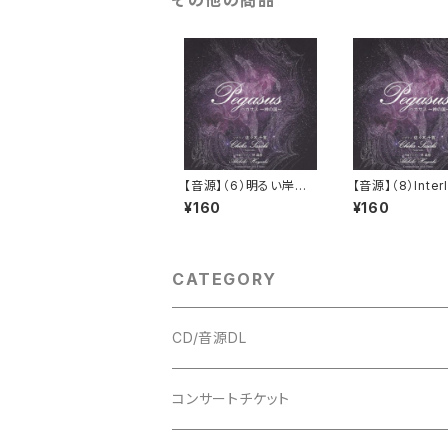
【音源】（6）明るい岸辺
【音源】（8）Inter
に 詩：山田かまち_ペ
Piano Solo
¥160
¥160
ガサス
サス
CATEGORY
CD/音源DL
アルバム
コンサートチケット