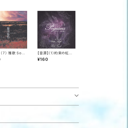
（７） 雅歌 Song
【音源】（1）約束の虹 P
ongs_雅歌
iano Solo_ペガサス
0
¥160